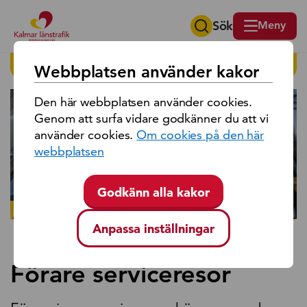
Sök
Meny
Sök på region Kalmar län
HITTA PÅ SIDAN
Webbplatsen använder kakor
Den här webbplatsen använder cookies.
Genom att surfa vidare godkänner du att vi
använder cookies.
Om cookies på den här
webbplatsen
Godkänn alla kakor
Anpassa inställningar
Förare serviceresor