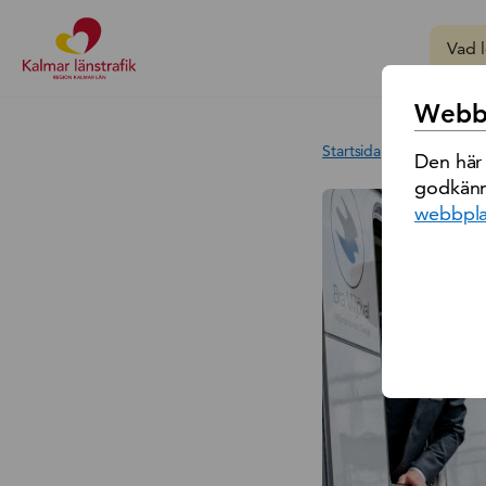
Sök på
Webbp
Startsida
/
Lokförare
Den här
godkänn
webbpla