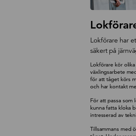
Lokförar
Lokförare har et
säkert på järnv
Lokförare kör olik
växlingsarbete med
för att tåget körs 
och har kontakt me
För att passa som l
kunna fatta kloka b
intresserad av tekn
Tillsammans med öv