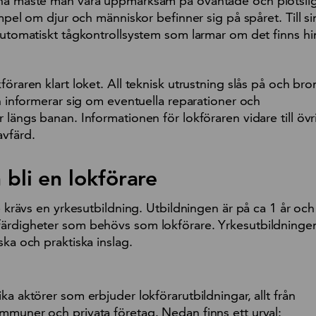
rna måste man vara uppmärksam på oväntade och plötsli
empel om djur och människor befinner sig på spåret. Till si
 automatiskt tågkontrollsystem som larmar om det finns h
föraren klart loket. All teknisk utrustning slås på och br
en informerar sig om eventuella reparationer och
 längs banan. Informationen för lokföraren vidare till övr
avfärd.
 bli en lokförare
re krävs en yrkesutbildning. Utbildningen är på ca 1 år och
ärdigheter som behövs som lokförare. Yrkesutbildninge
ska och praktiska inslag.
ka aktörer som erbjuder lokförarutbildningar, allt från
mmuner och privata företag. Nedan finns ett urval: