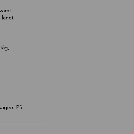
kvämt
 länet
tåg,
 vägen. På