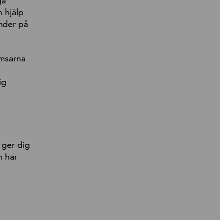
ga
n hjälp
inder på
omsarna
ig
 ger dig
n har