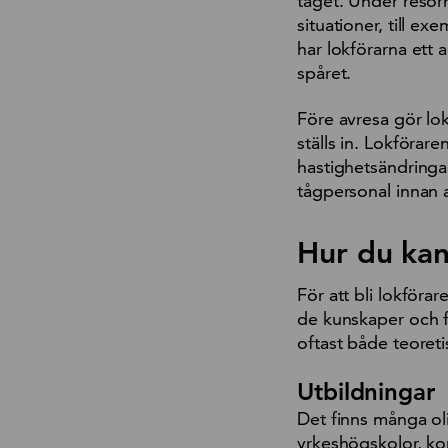
tåget. Under reso
situationer, till ex
har lokförarna ett
spåret.
Före avresa gör lok
ställs in. Lokförar
hastighetsändringar
tågpersonal innan 
Hur du kan
För att bli lokföra
de kunskaper och f
oftast både teoreti
Utbildningar
Det finns många oli
yrkeshögskolor, ko