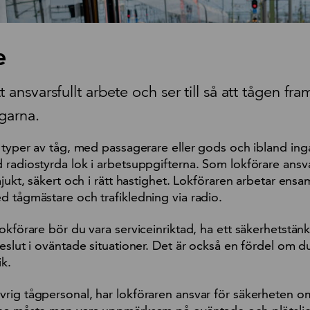
e
t ansvarsfullt arbete och ser till så att tågen fra
ägarna.
a typer av tåg, med passagerare eller gods och ibland ing
 radiostyrda lok i arbetsuppgifterna. Som lokförare ansv
mjukt, säkert och i rätt hastighet. Lokföraren arbetar ensam
d tågmästare och trafikledning via radio.
okförare bör du vara serviceinriktad, ha ett säkerhetstän
eslut i oväntade situationer. Det är också en fördel om d
ik.
rig tågpersonal, har lokföraren ansvar för säkerheten 