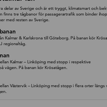
tora delar av Sverige och är ett tryggt, klimatsmart och be
län finns tre tågbanor för passagerartrafik som binder ihop
er med resten av Sverige.
t banan
ån Kalmar & Karlskrona till Göteborg. På banan kör Krösa
J regionaltåg.
anan
llan Kalmar – Linköping med stopp i respektive
 vägen. På banan kör Krösatågen.
llan Västervik – Linköping med stopp i flera orter längs
gen.
book
inkedin