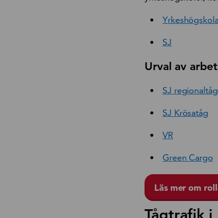
Yrkeshögskol
SJ
Urval av arbet
SJ regionaltåg
SJ Krösatåg
VR
Green Cargo
Läs mer om rol
Tågtrafik i