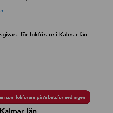
an
sgivare för lokförare i Kalmar län
len som lokförare på Arbetsförmedlingen
 Kalmar län