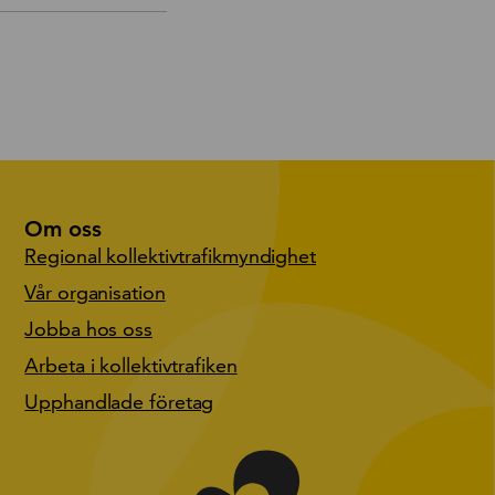
Om oss
Regional kollektivtrafikmyndighet
Vår organisation
Jobba hos oss
Arbeta i kollektivtrafiken
Upphandlade företag
Gå till start