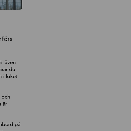
mförs
år även
arar du
 i loket
k och
u är
ombord på