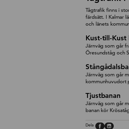
Tågtrafik finns i s
färdsätt. I Kalmar 
och länets kommun
Kust-till-Kus
Järnväg som går fr
Öresundståg och S
Stångådalsb
Järnväg som går me
kommunhuvudort på
Tjustbanan
Järnväg som går me
banan kör Krösatå
Dela på, Face
Dela på, L
Dela