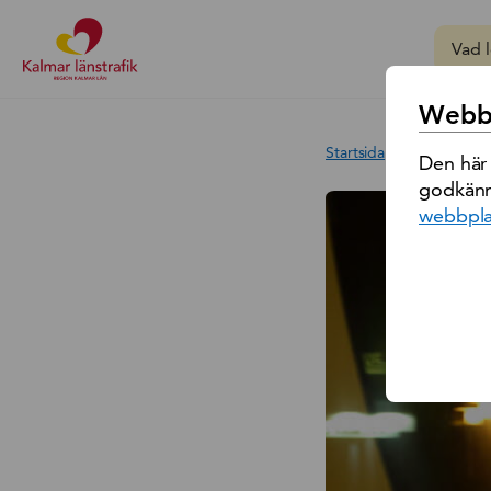
Sök på
Webbp
Startsida
/
Reseinform
Den här
godkänn
webbpla