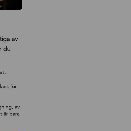
tiga av
r du
ett
kert för
gning, av
t är bara