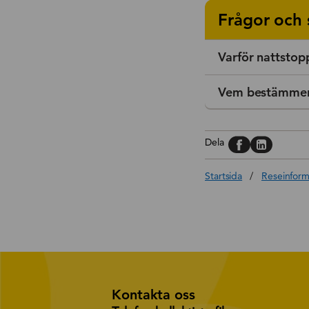
Frågor och 
Varför nattstop
Vem bestämmer 
Dela på, Face
Dela på, L
Dela
Startsida
/
Reseinform
Kontakta oss