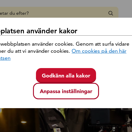
 region Kalmar län
latsen använder kakor
ation
/
Under resan
/
Nattstopp
 webbplatsen använder cookies. Genom att surfa vidare
er du att vi använder cookies.
Om cookies på den här
tsen
Godkänn alla kakor
Anpassa inställningar