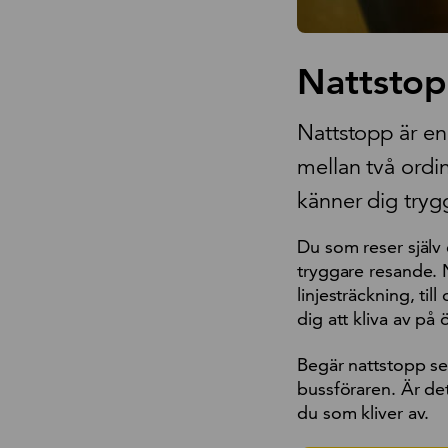
Nattsto
Nattstopp är en 
mellan två ordin
känner dig tryg
Du som reser själv 
tryggare resande. 
linjesträckning, til
dig att kliva av på 
Begär nattstopp sen
bussföraren. Är det
du som kliver av.