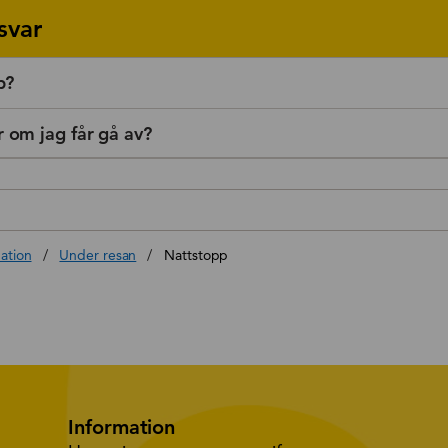
svar
p?
om jag får gå av?
book
inkedin
ation
/
Under resan
/
Nattstopp
Information