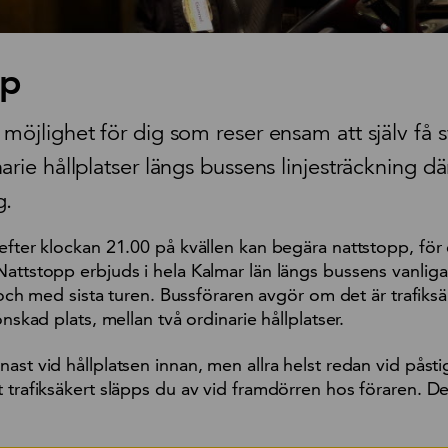
pp
möjlighet för dig som reser ensam att själv få s
arie hållplatser längs bussens linjesträckning dä
g.
efter klockan 21.00 på kvällen kan begära nattstopp, för 
Nattstopp erbjuds i hela Kalmar län längs bussens vanliga
l och med sista turen. Bussföraren avgör om det är trafiksä
önskad plats, mellan två ordinarie hållplatser.
ast vid hållplatsen innan, men allra helst redan vid påsti
 trafiksäkert släpps du av vid framdörren hos föraren. De