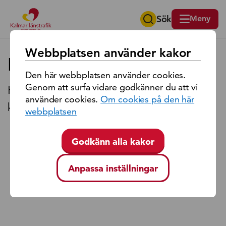
Sök
Meny
Sök på region Kalmar län
Webbplatsen använder kakor
Hitta din tidtabell
Den här webbplatsen använder cookies.
Genom att surfa vidare godkänner du att vi
Här kan du söka efter tidtabeller som du
använder cookies.
Om cookies på den här
kan skriva ut.
webbplatsen
Godkänn alla kakor
Anpassa inställningar