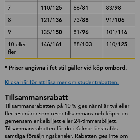
7
110/
125
66/
81
83/
98
8
121/
136
73/
88
91/
106
9
135/
150
81/
96
101/
116
10 eller
146/
161
88/
103
110/
125
fler
* Priser angivna i fet stil gäller vid köp ombord.
Klicka här för att läsa mer om studentrabatten.
Tillsammansrabatt
Tillsammansrabatten på 10 % ges när ni är två eller
fler resenärer som reser tillsammans och köper en
gemensam enkelbiljett eller 24-timmarsbiljett.
Tillsammansrabatten får du i Kalmar länstrafiks
samtliga försäljningskanaler. Rabatten ges inte om