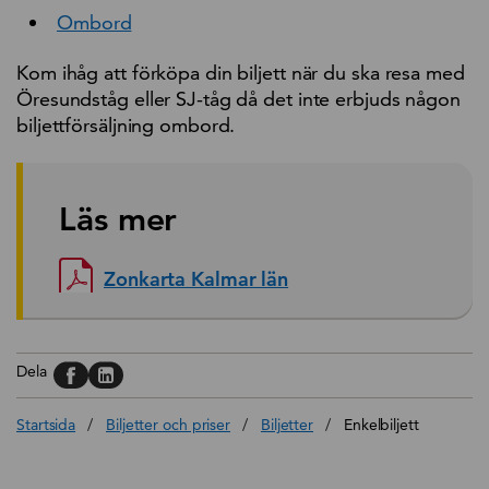
Ombord
Kom ihåg att förköpa din biljett när du ska resa med
Öresundståg eller SJ-tåg då det inte erbjuds någon
biljettförsäljning ombord.
Läs mer
Zonkarta Kalmar län
Dela på, Facebook
Dela på, Linkedin
Dela
Startsida
/
Biljetter och priser
/
Biljetter
/
Enkelbiljett