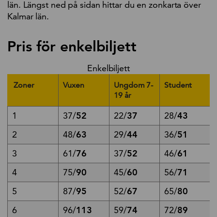
län. Längst ned på sidan hittar du en zonkarta över
Kalmar län.
Pris för enkelbiljett
Enkelbiljett
Zoner
Vuxen
Ungdom 7-
Student
19 år
1
37/
52
22/
37
28/
43
2
48/
63
29/
44
36/
51
3
61/
76
37/
52
46/
61
4
75/
90
45/
60
56/
71
5
87/
95
52/
67
65/
80
6
96/
113
59/
74
72/
89